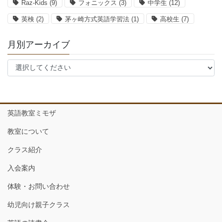
Raz-Kids
(9)
フォニックス
(3)
中学生
(12)
英検
(2)
茅ヶ崎方式英語学習法
(1)
高校生
(7)
月別アーカイブ
英語教室ミモザ
教室について
クラス紹介
入会案内
体験・お問い合わせ
幼児向け親子クラス