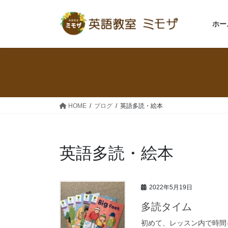
コ
ナ
ン
ビ
ホー
テ
ゲ
ン
ー
ツ
シ
へ
ョ
ス
ン
キ
に
ッ
移
HOME
ブログ
英語多読・絵本
プ
動
英語多読・絵本
2022年5月19日
多読タイム
初めて、レッスン内で時間