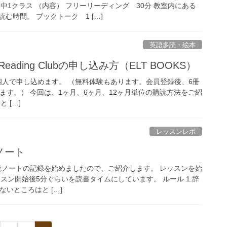
中1クラス （内容） フリーリーディング 30分 教室内にある
む時間。 ブックトーク 1 […]
英語多読・絵本
Reading Clubの申し込み方（ELT BOOKS）
Clubは、個人で申し込めます。 （無料体験もあります。会員登録後、6冊
ます。） 今回は、1ヶ月、6ヶ月、12ヶ月単位の購読方法をご紹
 […]
レッスンレポ
ノート
語多読ノートの記録を始めましたので、ご紹介します。 レッスンを始
スン開始後5分ぐらいを読書タイムにしています。 ルール 1.辞
ないところはと […]